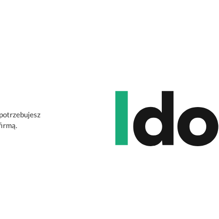
 potrzebujesz
firmą.