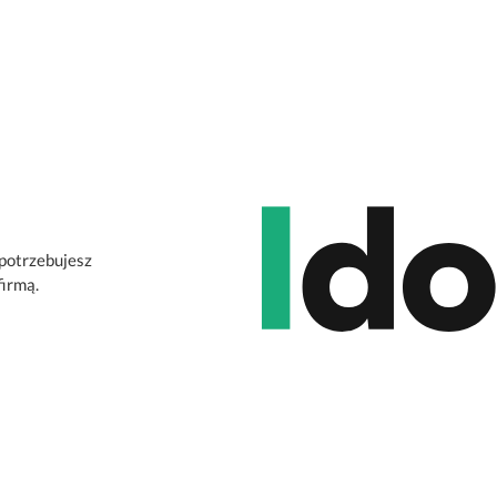
 potrzebujesz
firmą.