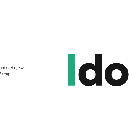
 potrzebujesz
firmą.