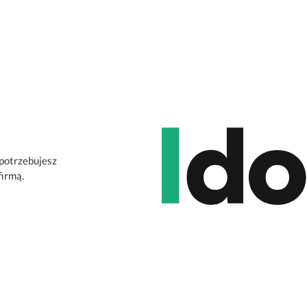
 potrzebujesz
firmą.