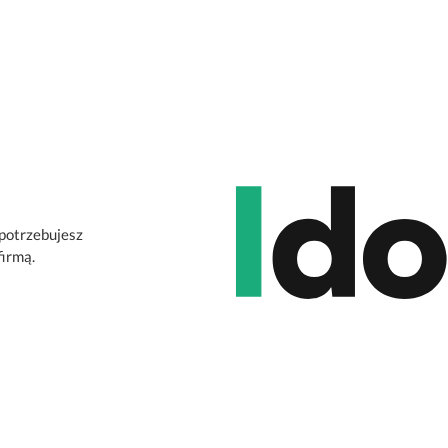
 potrzebujesz
firmą.